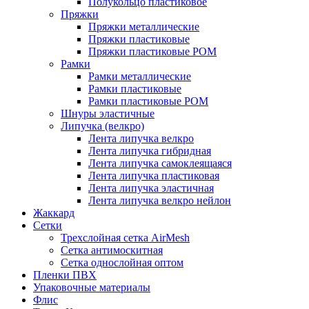
Полукольцо пластиковое
Пряжки
Пряжки металлические
Пряжки пластиковые
Пряжки пластиковые POM
Рамки
Рамки металлические
Рамки пластиковые
Рамки пластиковые POM
Шнуры эластичные
Липучка (велкро)
Лента липучка велкро
Лента липучка гибридная
Лента липучка самоклеящаяся
Лента липучка пластиковая
Лента липучка эластичная
Лента липучка велкро нейлон
Жаккард
Сетки
Трехслойная сетка AirMesh
Сетка антимоскитная
Сетка однослойная оптом
Пленки ПВХ
Упаковочные материалы
Флис