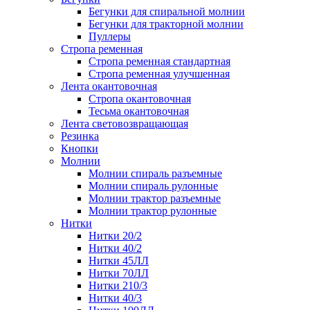
Бегунки для спиральной молнии
Бегунки для тракторной молнии
Пуллеры
Стропа ременная
Cтропа ременная стандартная
Cтропа ременная улучшенная
Лента окантовочная
Стропа окантовочная
Тесьма окантовочная
Лента световозвращающая
Резинка
Кнопки
Молнии
Молнии спираль разъемные
Молнии спираль рулонные
Молнии трактор разъемные
Молнии трактор рулонные
Нитки
Нитки 20/2
Нитки 40/2
Нитки 45ЛЛ
Нитки 70ЛЛ
Нитки 210/3
Нитки 40/3