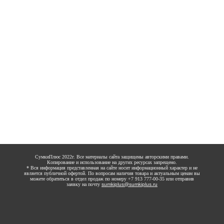
СумкиПлюс 2022г. Все материалы сайта защищены авторскими правами.
Копирование и использование на других ресурсах запрещено.
* Вся информация представленная на сайте носит информационный характер и не
является публичной офертой. По вопросам наличия товара и актуальным ценам вы
можете обратиться в отдел продаж по номеру +7 913 777-00-35 или отправив
заявку на почту
sumkiplus@sumkiplus.ru