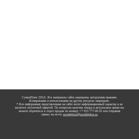
СумкиПлюс 2022г. Все материалы сайта защищены авторскими правами.
Копирование и использование на других ресурсах запрещено.
* Вся информация представленная на сайте носит информационный характер и не
является публичной офертой. По вопросам наличия товара и актуальным ценам вы
можете обратиться в отдел продаж по номеру +7 913 777-00-35 или отправив
заявку на почту
sumkiplus@sumkiplus.ru