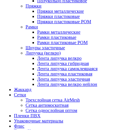
Полукольцо пластиковое
Пряжки
Пряжки металлические
Пряжки пластиковые
Пряжки пластиковые POM
Рамки
Рамки металлические
Рамки пластиковые
Рамки пластиковые POM
Шнуры эластичные
Липучка (велкро)
Лента липучка велкро
Лента липучка гибридная
Лента липучка самоклеящаяся
Лента липучка пластиковая
Лента липучка эластичная
Лента липучка велкро нейлон
Жаккард
Сетки
Трехслойная сетка AirMesh
Сетка антимоскитная
Сетка однослойная оптом
Пленки ПВХ
Упаковочные материалы
Флис