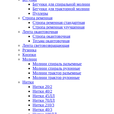
Бегунки для спиральной молнии
Бегунки для тракторной молнии
Пуллеры
Стропа ременная
Cтропа ременная стандартная
Cтропа ременная улучшенная
Лента окантовочная
Стропа окантовочная
Тесьма окантовочная
Лента световозвращающая
Резинка
Кнопки
Молнии
Молнии спираль разъемные
Молнии спираль рулонные
Молнии трактор разъемные
Молнии трактор рулонные
Нитки
Нитки 20/2
Нитки 40/2
Нитки 45ЛЛ
Нитки 70ЛЛ
Нитки 210/3
Нитки 40/3