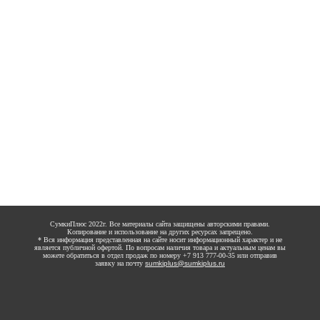
СумкиПлюс 2022г. Все материалы сайта защищены авторскими правами.
Копирование и использование на других ресурсах запрещено.
* Вся информация представленная на сайте носит информационный характер и не
является публичной офертой. По вопросам наличия товара и актуальным ценам вы
можете обратиться в отдел продаж по номеру +7 913 777-00-35 или отправив
заявку на почту
sumkiplus@sumkiplus.ru